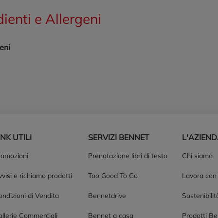
dienti e Allergeni
eni
INK UTILI
SERVIZI BENNET
L'AZIEN
romozioni
Prenotazione libri di testo
Chi siamo
visi e richiamo prodotti
Too Good To Go
Lavora con
ndizioni di Vendita
Bennetdrive
Sostenibilit
allerie Commerciali
Bennet a casa
Prodotti B