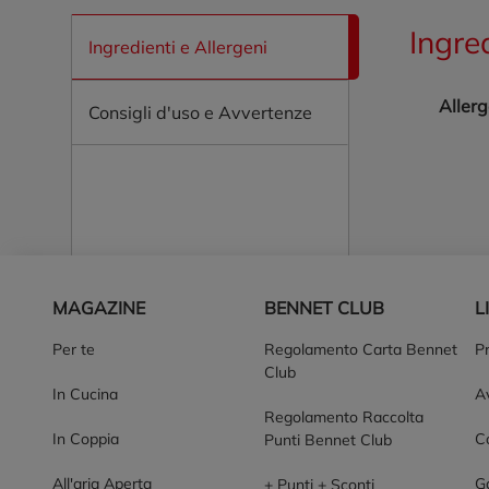
Ingre
Ingredienti e Allergeni
Allerg
Consigli d'uso e Avvertenze
Piè di pagina
MAGAZINE
BENNET CLUB
L
Per te
Regolamento Carta Bennet
P
Club
In Cucina
Av
Regolamento Raccolta
In Coppia
Co
Punti Bennet Club
All'aria Aperta
G
+ Punti + Sconti