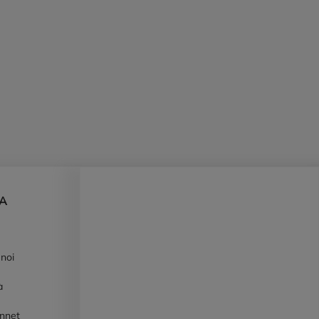
DA
 noi
à
ennet