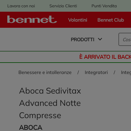
Lavora con noi
Servizio Clienti
Punti Vendita
Volantini
Bennet Club
Logo Bennet - Torna alla homepage
PRODOTTI
È ARRIVATO IL BAC
benessere e intolleranze
/
integratori
/
inte
Aboca Sedivitax
Advanced Notte
Compresse
ABOCA