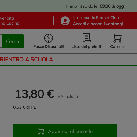
Primo ritiro dalle:
09:00
di
oggi
Il tuo mondo Bennet Club
Vendita
no Lucino
Accedi e scopri i vantaggi
Cerca
Lista dei preferiti
Fasce Disponibili
Carrello
 RIENTRO A SCUOLA.
13,80 €
IVA inclusa
0,51 € al PZ
Aggiungi al carrello