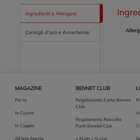
Ingre
Ingredienti e Allergeni
Allerg
Consigli d'uso e Avvertenze
Piè di pagina
MAGAZINE
BENNET CLUB
L
Per te
Regolamento Carta Bennet
P
Club
In Cucina
Av
Regolamento Raccolta
In Coppia
Co
Punti Bennet Club
All'aria Aperta
G
+ Punti + Sconti