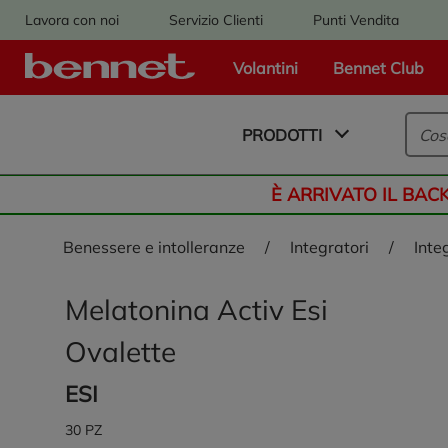
Lavora con noi
Servizio Clienti
Punti Vendita
Volantini
Bennet Club
Logo Bennet - Torna alla homepage
PRODOTTI
È ARRIVATO IL BAC
benessere e intolleranze
/
integratori
/
inte
Melatonina Activ Esi
Ovalette
ESI
30 PZ