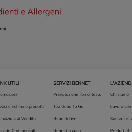
dienti e Allergeni
eni
INK UTILI
SERVIZI BENNET
L'AZIEN
romozioni
Prenotazione libri di testo
Chi siamo
visi e richiamo prodotti
Too Good To Go
Lavora con
ndizioni di Vendita
Bennetdrive
Sostenibilit
allerie Commerciali
Bennet a casa
Prodotti B