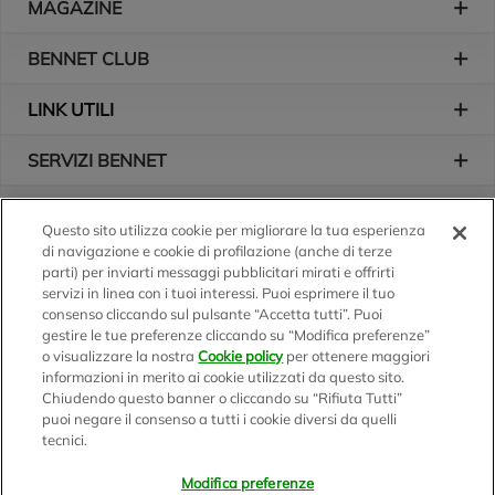
MAGAZINE
BENNET CLUB
LINK UTILI
SERVIZI BENNET
L'AZIENDA
Questo sito utilizza cookie per migliorare la tua esperienza
di navigazione e cookie di profilazione (anche di terze
Logo Bennet
Seguici sui nostri canali
parti) per inviarti messaggi pubblicitari mirati e offrirti
servizi in linea con i tuoi interessi. Puoi esprimere il tuo
consenso cliccando sul pulsante “Accetta tutti”. Puoi
gestire le tue preferenze cliccando su “Modifica preferenze”
o visualizzare la nostra
Cookie policy
per ottenere maggiori
Scarica l'app
informazioni in merito ai cookie utilizzati da questo sito.
Chiudendo questo banner o cliccando su “Rifiuta Tutti”
puoi negare il consenso a tutti i cookie diversi da quelli
tecnici.
Modifica preferenze