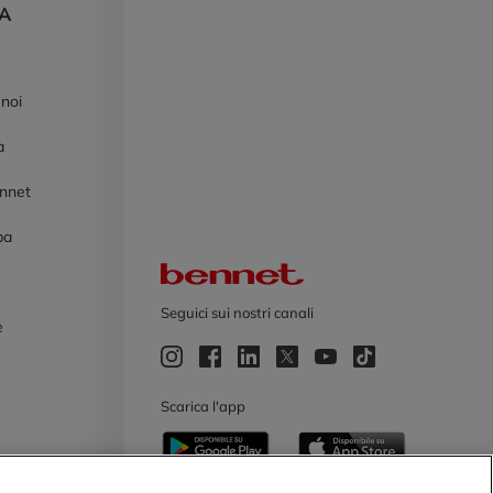
DA
 noi
à
ennet
pa
Logo Bennet
Seguici sui nostri canali
e
e
Scarica l'app