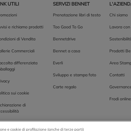
INK UTILI
SERVIZI BENNET
L'AZIEN
romozioni
Prenotazione libri di testo
Chi siamo
visi e richiamo prodotti
Too Good To Go
Lavora con
ndizioni di Vendita
Bennetdrive
Sostenibilit
allerie Commerciali
Bennet a casa
Prodotti B
accolta differenziata
Everli
Area Stam
ballaggi
Sviluppo e stampa foto
Contatti
rivacy
Carte regalo
Governanc
litica sui cookie
Frodi onlin
chiarazione di
cessibilità
one e cookie di profilazione (anche di terze parti)