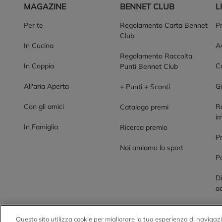
MAGAZINE
BENNET CLUB
L
Per te
Regolamento Carta Bennet
P
Club
In Cucina
Av
Regolamento Raccolta
In Coppia
Co
Punti Bennet Club
All'aria Aperta
G
+ Punti + Sconti
Con gli amici
R
Catalogo premi
im
In Famiglia
Ricerca premio
P
Noi amiamo lo sport
Po
Di
ac
Questo sito utilizza cookie per migliorare la tua esperienza di navigazi