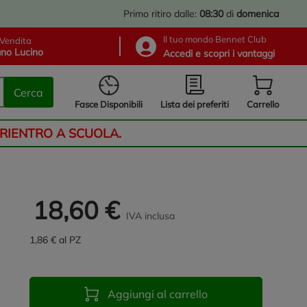
Primo ritiro dalle:
08:30
di
domenica
Il tuo mondo Bennet Club
Vendita
no Lucino
Accedi e scopri i vantaggi
Cerca
Lista dei preferiti
Fasce Disponibili
Carrello
 RIENTRO A SCUOLA.
18,60 €
IVA inclusa
1,86 € al PZ
Aggiungi al carrello