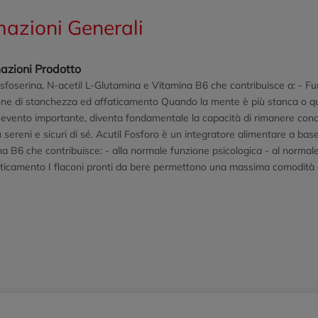
mazioni Generali
azioni Prodotto
foserina, N-acetil L-Glutamina e Vitamina B6 che contribuisce a: - Fu
one di stanchezza ed affaticamento Quando la mente è più stanca o q
 evento importante, diventa fondamentale la capacità di rimanere conce
ù sereni e sicuri di sé. Acutil Fosforo è un integratore alimentare a bas
a B6 che contribuisce: - alla normale funzione psicologica - al normal
aticamento I flaconi pronti da bere permettono una massima comodità 