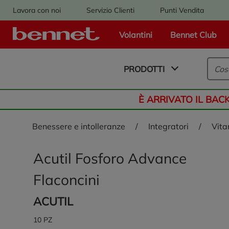
Lavora con noi
Servizio Clienti
Punti Vendita
Volantini
Bennet Club
Logo Bennet - Torna alla homepage
PRODOTTI
È ARRIVATO IL BAC
benessere e intolleranze
/
integratori
/
vit
Acutil Fosforo Advance
Flaconcini
ACUTIL
10 PZ