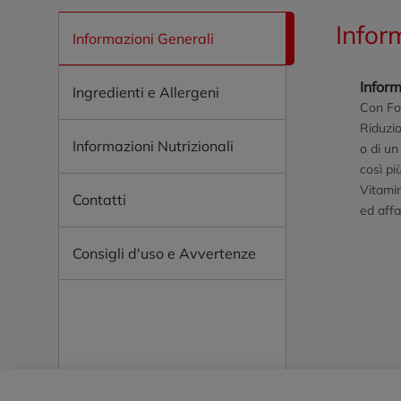
Infor
Informazioni Generali
Inform
Ingredienti e Allergeni
Con Fos
Riduzi
Informazioni Nutrizionali
o di un
così pi
Vitamin
Contatti
ed aff
Consigli d'uso e Avvertenze
Piè di pagina