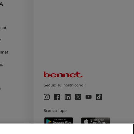
DA
 noi
à
ennet
pa
Logo Bennet
Seguici sui nostri canali
e
e
Scarica l'app