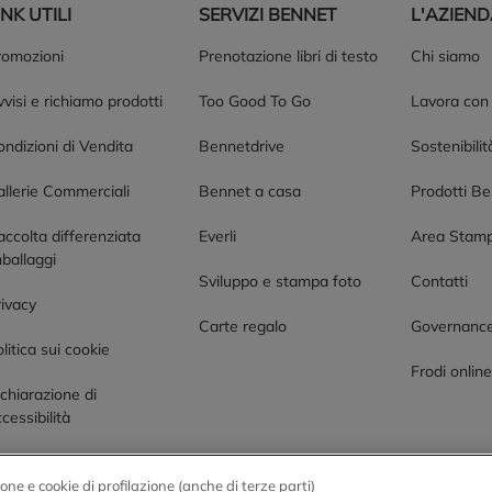
INK UTILI
SERVIZI BENNET
L'AZIEN
romozioni
Prenotazione libri di testo
Chi siamo
visi e richiamo prodotti
Too Good To Go
Lavora con
ndizioni di Vendita
Bennetdrive
Sostenibilit
allerie Commerciali
Bennet a casa
Prodotti B
accolta differenziata
Everli
Area Stam
ballaggi
Sviluppo e stampa foto
Contatti
rivacy
Carte regalo
Governanc
litica sui cookie
Frodi onlin
chiarazione di
cessibilità
one e cookie di profilazione (anche di terze parti)