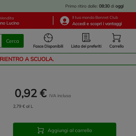
Primo ritiro dalle:
08:30
di
oggi
Il tuo mondo Bennet Club
Vendita
no Lucino
Accedi e scopri i vantaggi
Cerca
Lista dei preferiti
Fasce Disponibili
Carrello
 RIENTRO A SCUOLA.
0,92 €
IVA inclusa
2,79 € al L
Aggiungi al carrello