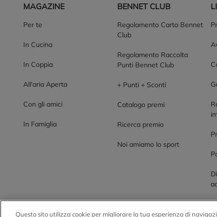
MAGAZINE
BENNET CLUB
L
Per te
Regolamento Carta Bennet
P
Club
In Cucina
Av
Regolamento Raccolta
In Coppia
Co
Punti Bennet Club
All'aria Aperta
G
+ Punti + Sconti
Con gli amici
R
Catalogo premi
im
In Famiglia
Ricerca premio
P
Noi amiamo lo sport
Po
Di
ac
Questo sito utilizza cookie per migliorare la tua esperienza di navigazi