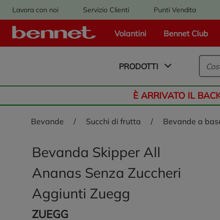
Lavora con noi
Servizio Clienti
Punti Vendita
Volantini
Bennet Club
Logo Bennet - Torna alla homepage
PRODOTTI
È ARRIVATO IL BAC
bevande
/
succhi di frutta
/
bevande a base
Bevanda Skipper All
Ananas Senza Zuccheri
Aggiunti Zuegg
ZUEGG