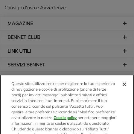
Consigli d'uso e Avvertenze
Piè di pagina
MAGAZINE
BENNET CLUB
LINK UTILI
SERVIZI BENNET
L'AZIENDA
Questo sito utilizza cookie per migliorare la tua esperienza
di navigazione e cookie di profilazione (anche di terze
Logo Bennet
Seguici sui nostri canali
parti) per inviarti messaggi pubblicitari mirati e offrirti
servizi in linea con i tuoi interessi. Puoi esprimere il tuo
consenso cliccando sul pulsante “Accetta tutti”. Puoi
gestire le tue preferenze cliccando su “Modifica preferenze”
o visualizzare la nostra
Cookie policy
per ottenere maggiori
Scarica l'app
informazioni in merito ai cookie utilizzati da questo sito.
Chiudendo questo banner o cliccando su “Rifiuta Tutti”