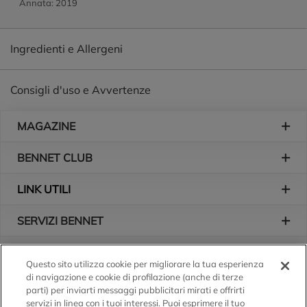
Annata: 2019
Ingredienti e Allergeni
Consigli d'uso e Avvertenze
Piè di pagina
MAGAZINE
BENNET CLUB
LINK UTILI
SERVIZI BENNET
L'AZIENDA
Questo sito utilizza cookie per migliorare la tua esperienza
di navigazione e cookie di profilazione (anche di terze
Logo Bennet
Seguici sui nostri canali
parti) per inviarti messaggi pubblicitari mirati e offrirti
servizi in linea con i tuoi interessi. Puoi esprimere il tuo