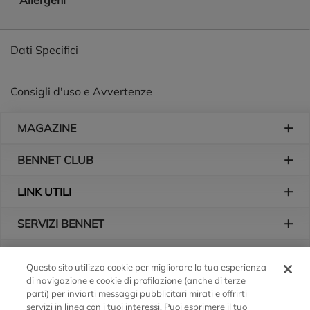
Allergeni
Dati Specifici
Consigli d'uso e Avvertenze
Piè di pagina
MAGAZINE
BENNET CLUB
LINK UTILI
SERVIZI BENNET
L'AZIENDA
Questo sito utilizza cookie per migliorare la tua esperienza
di navigazione e cookie di profilazione (anche di terze
Logo Bennet
Seguici sui nostri canali
parti) per inviarti messaggi pubblicitari mirati e offrirti
servizi in linea con i tuoi interessi. Puoi esprimere il tuo