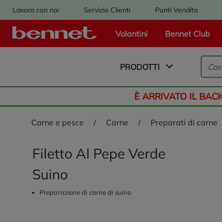
Lavora con noi
Servizio Clienti
Punti Vendita
Volantini
Bennet Club
Logo Bennet - Torna alla homepage
PRODOTTI
È ARRIVATO IL BAC
carne e pesce
/
carne
/
preparati di carne
Filetto Al Pepe Verde
Suino
Preparazione di carne di suino