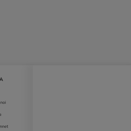
DA
 noi
à
ennet