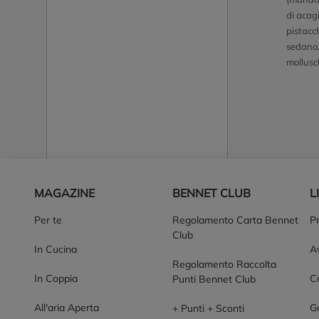
di acagi
pistacc
sedano, 
mollusc
Piè di pagina
MAGAZINE
BENNET CLUB
L
Per te
Regolamento Carta Bennet
P
Club
In Cucina
Av
Regolamento Raccolta
In Coppia
Co
Punti Bennet Club
All'aria Aperta
G
+ Punti + Sconti