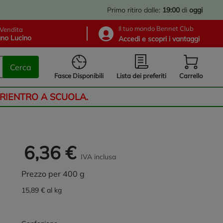
Primo ritiro dalle:
19:00
di
oggi
Il tuo mondo Bennet Club
Vendita
no Lucino
Accedi e scopri i vantaggi
Cerca
Lista dei preferiti
Fasce Disponibili
Carrello
 RIENTRO A SCUOLA.
6,36 €
IVA inclusa
Prezzo per 400 g
15,89 € al kg