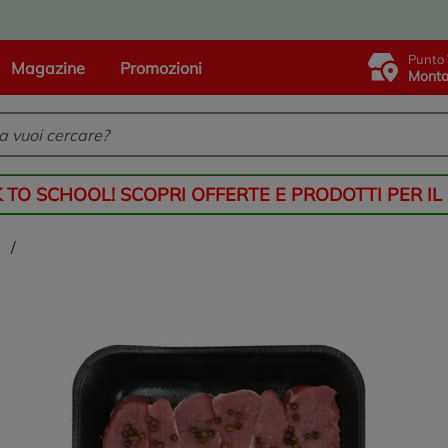
Punto 
Magazine
Promozioni
Monta
K TO SCHOOL! SCOPRI OFFERTE E PRODOTTI PER IL
/