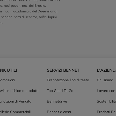
ù, noci pecan, noci del Brasile,
hi, noci macadamia o del Queensland),
senape, semi di sesamo, solfiti, lupini,
hi.
INK UTILI
SERVIZI BENNET
L'AZIEN
romozioni
Prenotazione libri di testo
Chi siamo
visi e richiamo prodotti
Too Good To Go
Lavora con
ndizioni di Vendita
Bennetdrive
Sostenibilit
allerie Commerciali
Bennet a casa
Prodotti B