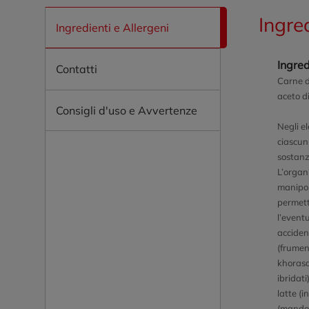
Ingre
Ingredienti e Allergeni
Ingred
Contatti
Carne d
aceto di
Consigli d'uso e Avvertenze
Negli el
ciascun
sostanz
L’organi
manipol
permett
l’event
acciden
(frumen
khorasa
ibridati
latte (i
(mandor