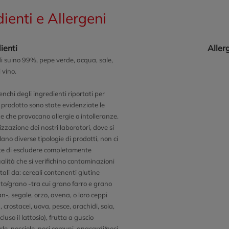
dienti e Allergeni
ienti
Aller
i suino 99%, pepe verde, acqua, sale,
 vino.
enchi degli ingredienti riportati per
 prodotto sono state evidenziate le
e che provocano allergie o intolleranze.
zzazione dei nostri laboratori, dove si
ano diverse tipologie di prodotti, non ci
e di escludere completamente
ualità che si verifichino contaminazioni
tali da: cereali contenenti glutine
to/grano -tra cui grano farro e grano
n-, segale, orzo, avena, o loro ceppi
), crostacei, uova, pesce, arachidi, soia,
ncluso il lattosio), frutta a guscio
le, nocciole, noci comuni, anacardi/noci