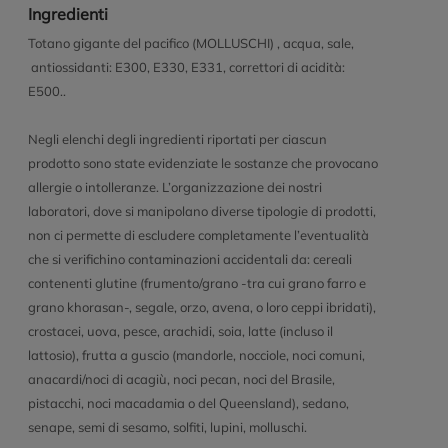
Ingredienti
Totano gigante del pacifico (MOLLUSCHI) , acqua, sale,
antiossidanti: E300, E330, E331, correttori di acidità:
E500..
Negli elenchi degli ingredienti riportati per ciascun
prodotto sono state evidenziate le sostanze che provocano
allergie o intolleranze. L’organizzazione dei nostri
laboratori, dove si manipolano diverse tipologie di prodotti,
non ci permette di escludere completamente l’eventualità
che si verifichino contaminazioni accidentali da: cereali
contenenti glutine (frumento/grano -tra cui grano farro e
grano khorasan-, segale, orzo, avena, o loro ceppi ibridati),
crostacei, uova, pesce, arachidi, soia, latte (incluso il
lattosio), frutta a guscio (mandorle, nocciole, noci comuni,
anacardi/noci di acagiù, noci pecan, noci del Brasile,
pistacchi, noci macadamia o del Queensland), sedano,
senape, semi di sesamo, solfiti, lupini, molluschi.