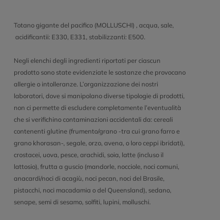
Totano gigante del pacifico (MOLLUSCHI) , acqua, sale,
acidificantii: E330, E331, stabilizzanti: E500.
Negli elenchi degli ingredienti riportati per ciascun
prodotto sono state evidenziate le sostanze che provocano
allergie o intolleranze. L’organizzazione dei nostri
laboratori, dove si manipolano diverse tipologie di prodotti,
non ci permette di escludere completamente l’eventualità
che si verifichino contaminazioni accidentali da: cereali
contenenti glutine (frumento/grano -tra cui grano farro e
grano khorasan-, segale, orzo, avena, o loro ceppi ibridati),
crostacei, uova, pesce, arachidi, soia, latte (incluso il
lattosio), frutta a guscio (mandorle, nocciole, noci comuni,
anacardi/noci di acagiù, noci pecan, noci del Brasile,
pistacchi, noci macadamia o del Queensland), sedano,
senape, semi di sesamo, solfiti, lupini, molluschi.