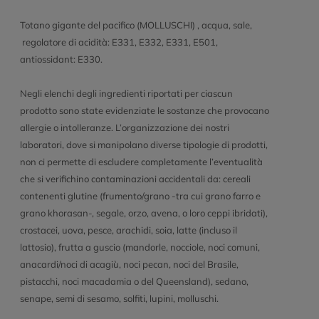
Totano gigante del pacifico (MOLLUSCHI) , acqua, sale,
regolatore di acidità: E331, E332, E331, E501,
antiossidant: E330.
Negli elenchi degli ingredienti riportati per ciascun
prodotto sono state evidenziate le sostanze che provocano
allergie o intolleranze. L’organizzazione dei nostri
laboratori, dove si manipolano diverse tipologie di prodotti,
non ci permette di escludere completamente l’eventualità
che si verifichino contaminazioni accidentali da: cereali
contenenti glutine (frumento/grano -tra cui grano farro e
grano khorasan-, segale, orzo, avena, o loro ceppi ibridati),
crostacei, uova, pesce, arachidi, soia, latte (incluso il
lattosio), frutta a guscio (mandorle, nocciole, noci comuni,
anacardi/noci di acagiù, noci pecan, noci del Brasile,
pistacchi, noci macadamia o del Queensland), sedano,
senape, semi di sesamo, solfiti, lupini, molluschi.