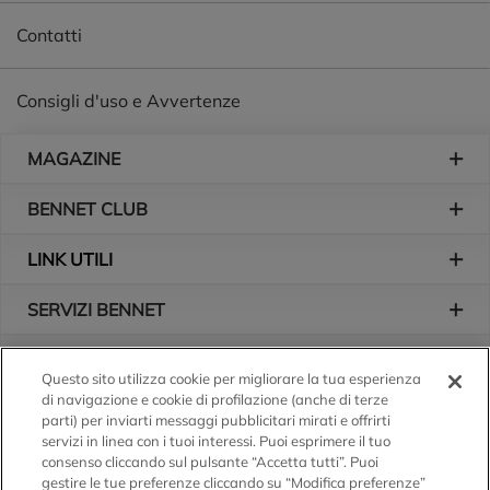
Contatti
Consigli d'uso e Avvertenze
Piè di pagina
MAGAZINE
BENNET CLUB
LINK UTILI
SERVIZI BENNET
L'AZIENDA
Questo sito utilizza cookie per migliorare la tua esperienza
di navigazione e cookie di profilazione (anche di terze
Logo Bennet
Seguici sui nostri canali
parti) per inviarti messaggi pubblicitari mirati e offrirti
servizi in linea con i tuoi interessi. Puoi esprimere il tuo
consenso cliccando sul pulsante “Accetta tutti”. Puoi
gestire le tue preferenze cliccando su “Modifica preferenze”