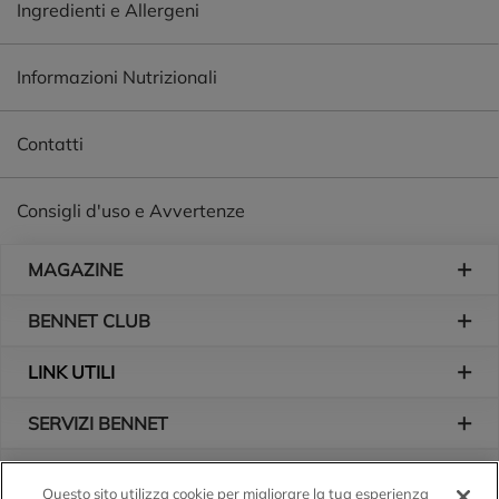
Ingredienti e Allergeni
Informazioni Nutrizionali
Contatti
Consigli d'uso e Avvertenze
Piè di pagina
MAGAZINE
BENNET CLUB
LINK UTILI
SERVIZI BENNET
L'AZIENDA
Questo sito utilizza cookie per migliorare la tua esperienza