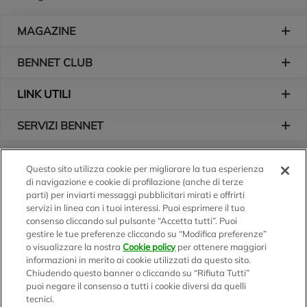
Piè di pagina
MAGAZINE
BENNET CLUB
LINK UTILI
SERVIZI BENNET
L'AZIENDA
Questo sito utilizza cookie per migliorare la tua esperienza
di navigazione e cookie di profilazione (anche di terze
Logo Bennet
Seguici sui nostri canali
parti) per inviarti messaggi pubblicitari mirati e offrirti
servizi in linea con i tuoi interessi. Puoi esprimere il tuo
consenso cliccando sul pulsante “Accetta tutti”. Puoi
gestire le tue preferenze cliccando su “Modifica preferenze”
o visualizzare la nostra
Cookie policy
per ottenere maggiori
Scarica l'app
informazioni in merito ai cookie utilizzati da questo sito.
Chiudendo questo banner o cliccando su “Rifiuta Tutti”
puoi negare il consenso a tutti i cookie diversi da quelli
tecnici.