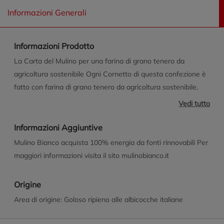
Informazioni Generali
Informazioni Prodotto
La Carta del Mulino per una farina di grano tenero da
agricoltura sostenibile Ogni Cornetto di questa confezione è
fatto con farina di grano tenero da agricoltura sostenibile,
seguendo le 10 regole della Carta del Mulino, il disciplinare
Vedi tutto
Mulino Bianco pensato per portare qualità nei prodotti,
supportare il lavoro degli agricoltori e proteggere la
Informazioni Aggiuntive
biodiversità. L'intera filiera è certificata ISCC Plus. Scopri di
Mulino Bianco acquista 100% energia da fonti rinnovabili Per
più: www.mulinobianco.it/lacartadelmulino Il buono che non
maggiori informazioni visita il sito mulinobianco.it
vedi Tutte le nostre merende sono senza additivi conservanti,
coloranti e senza grassi idrogenati. Si raccomanda di tenerle
Origine
in un luogo fresco e asciutto. Con lievito madre - 38 Ore di
Area di origine: Goloso ripieno alle albicocche italiane
lenta lievitazione Un ricco impasto lievitato lentamente e
lavorato in soffici strati di pasta sfoglia, incontra una golosa