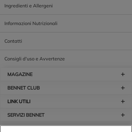
farcitura, preparata con albicocche 100% italiane e senza
Ingredienti e Allergeni
utilizzo di additivi conservanti: così nasce il Cornetto
Albicocca Mulino Bianco.
Informazioni Nutrizionali
Contatti
Consigli d'uso e Avvertenze
Piè di pagina
MAGAZINE
BENNET CLUB
LINK UTILI
SERVIZI BENNET
L'AZIENDA