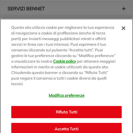
SERVIZI BENNET
L'AZIENDA
Questo sito utilizza cookie per migliorare la tua esperienza
di navigazione e cookie di profilazione (anche di terze
Logo Bennet
Seguici sui nostri canali
parti) per inviarti messaggi pubblicitari mirati e offrirti
servizi in linea con i tuoi interessi. Puoi esprimere il tuo
consenso cliccando sul pulsante “Accetta tutti”. Puoi
gestire le tue preferenze cliccando su “Modifica preferenze”
o visualizzare la nostra
Cookie policy
per ottenere maggiori
Scarica l'app
informazioni in merito ai cookie utilizzati da questo sito.
Chiudendo questo banner o cliccando su “Rifiuta Tutti”
puoi negare il consenso a tutti i cookie diversi da quelli
tecnici.
Modifica preferenze
BENNET S.p.A.
Sede Amministrativa e Commerciale: Via Enzo Ratti, 2 - 22070
Rifiuta Tutti
Montano Lucino (CO)
Capitale Sociale € 12.310.020,00 i.v. C.F./P.IVA e R.I. di Milano,
Monza Brianza e Lodi 07071700152 - REA MI 1137002 -
Accetta Tutti
Bennet.com v2.0 - © 1999/2021