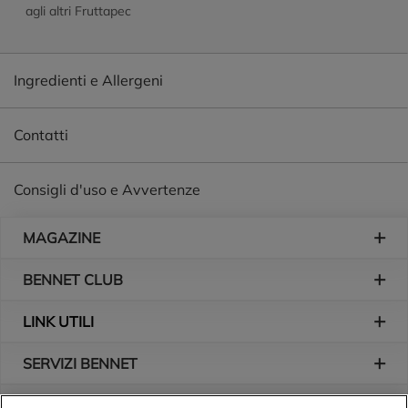
agli altri Fruttapec
Ingredienti e Allergeni
Contatti
Consigli d'uso e Avvertenze
Piè di pagina
MAGAZINE
BENNET CLUB
LINK UTILI
SERVIZI BENNET
L'AZIENDA