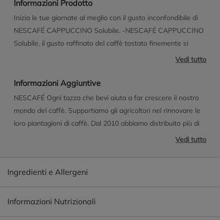
Informazioni Prodotto
Inizia le tue giornate al meglio con il gusto inconfondibile di
NESCAFÉ CAPPUCCINO Solubile. -NESCAFÉ CAPPUCCINO
Solubile, il gusto raffinato del caffè tostato finemente si
unisce alla vellutata schiume di latte, creando una cremosità
Vedi tutto
inconfondibile. -I nostri chicchi di caffè vengono selezionati e
tostati singolarmente con cura -Naturalmente senza glutine -
Informazioni Aggiuntive
Ogni tazza di NESCAFÉ contribuisce allo sforzo di tutte le
NESCAFÉ Ogni tazza che bevi aiuta a far crescere il nostro
persone che lavorano per creare la prossima generazione di
mondo del caffè. Supportiamo gli agricoltori nel rinnovare le
varietà di caffè con l'obiettivo di migliorare il futuro dei
loro piantagioni di caffè. Dal 2010 abbiamo distribuito più di
coltivatori, del caffè e dell'ambiente. Scopri di più sul nostro
290 milioni di piantine di caffè più resistenti. #Nescafeplan
Vedi tutto
sito www.nescafe.it -Confezione riciclabile in cartoncino
contenente 10 pratiche bustine monodose da 12,5g (10
tazze) Con NESCAFÉ, trovi sempre il giusto caffè per ogni
Ingredienti e Allergeni
momento della tua giornata. Un cappuccino al mattino, un
espresso dopo pranzo o un ginseng nel pomeriggio: abbiamo
Informazioni Nutrizionali
una proposta per qualsiasi pausa caffè tu ti voglia