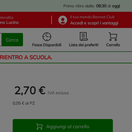
Primo ritiro dalle:
08:30
di
oggi
Il tuo mondo Bennet Club
Vendita
no Lucino
Accedi e scopri i vantaggi
Cerca
Lista dei preferiti
Fasce Disponibili
Carrello
 RIENTRO A SCUOLA.
2,70 €
IVA inclusa
0,05 € al PZ
Aggiungi al carrello