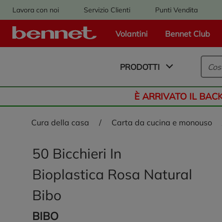
Lavora con noi
Servizio Clienti
Punti Vendita
Volantini
Bennet Club
Logo Bennet - Torna alla homepage
PRODOTTI
È ARRIVATO IL BAC
cura della casa
/
carta da cucina e monouso
50 Bicchieri In
Bioplastica Rosa Natural
Bibo
BIBO