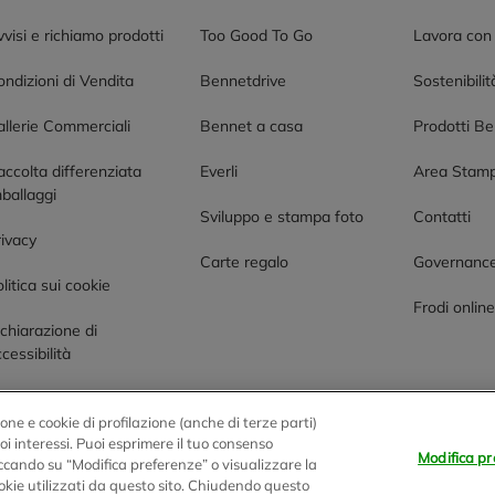
visi e richiamo prodotti
Too Good To Go
Lavora con
ndizioni di Vendita
Bennetdrive
Sostenibilit
allerie Commerciali
Bennet a casa
Prodotti B
accolta differenziata
Everli
Area Stam
ballaggi
Sviluppo e stampa foto
Contatti
rivacy
Carte regalo
Governanc
litica sui cookie
Frodi onlin
chiarazione di
cessibilità
one e cookie di profilazione (anche di terze parti)
tuoi interessi. Puoi esprimere il tuo consenso
Modifica pr
liccando su “Modifica preferenze” o visualizzare la
0 Montano Lucino (CO)
okie utilizzati da questo sito. Chiudendo questo