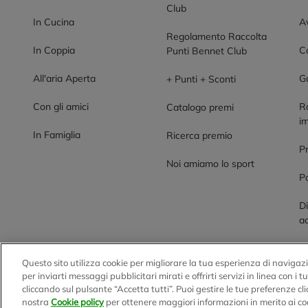
Club
In Cucina
Av
Regolamento Raccolta
In Coppia
Co
Punti Bennet Club
All'aria Aperta
G
+ Punti + Sconti
Con gli amici
R
Catalogo premi
im
In Famiglia
Ricerca premio
P
Noi amiamo lo sport
Po
Di
ac
Questo sito utilizza cookie per migliorare la tua esperienza di navigazi
BENNET S.p.A.
per inviarti messaggi pubblicitari mirati e offrirti servizi in linea con i 
cliccando sul pulsante “Accetta tutti”. Puoi gestire le tue preferenze c
Sede Amministrativa e Commerciale: Via Enzo Ratti, 2 - 2207
nostra
Cookie policy
per ottenere maggiori informazioni in merito ai co