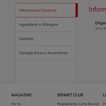
Infor
Informazioni Generali
Origi
Ingredienti e Allergeni
Area di
Contatti
Consigli d'uso e Avvertenze
Piè di pagina
MAGAZINE
BENNET CLUB
L
Per te
Regolamento Carta Bennet
P