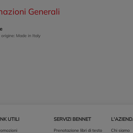
mazioni Generali
ne
 origine: Made in Italy
INK UTILI
SERVIZI BENNET
L'AZIEN
romozioni
Prenotazione libri di testo
Chi siamo