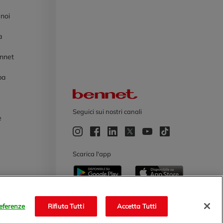
 noi
à
ennet
pa
Logo Bennet
Seguici sui nostri canali
e
e
Scarica l'app
eferenze
Rifiuta Tutti
Accetta Tutti