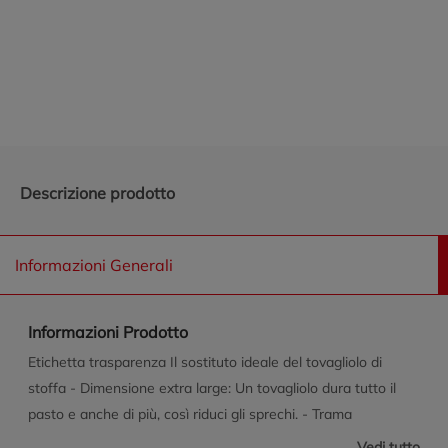
Promozioni in evidenza
Descrizione prodotto
Informazioni Generali
Informazioni Prodotto
Etichetta trasparenza Il sostituto ideale del tovagliolo di
stoffa - Dimensione extra large: Un tovagliolo dura tutto il
pasto e anche di più, così riduci gli sprechi. - Trama
trapuntata 2 veli alto spessore: eleganti, morbidi e resistenti,
Vedi tutto