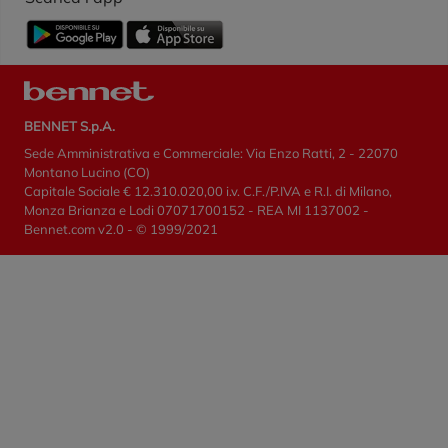
BENNET S.p.A.
Sede Amministrativa e Commerciale: Via Enzo Ratti, 2 - 22070
Montano Lucino (CO)
Capitale Sociale € 12.310.020,00 i.v. C.F./P.IVA e R.I. di Milano,
Monza Brianza e Lodi 07071700152 - REA MI 1137002 -
Bennet.com v2.0 - © 1999/2021