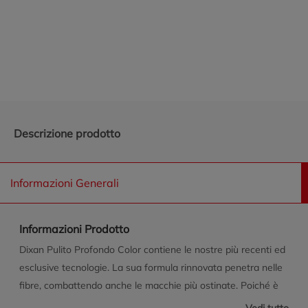
Promozioni in evidenza
Descrizione prodotto
Informazioni Generali
Informazioni Prodotto
Dixan Pulito Profondo Color contiene le nostre più recenti ed
esclusive tecnologie. La sua formula rinnovata penetra nelle
fibre, combattendo anche le macchie più ostinate. Poiché è
possibile ottenere una pulizia profonda solo da una lavatrice