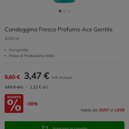
Candeggina Fresco Profumo Ace Gentile
3100 ml
Ace gentile
Paese di Produzione: Italia
3,47 €
5,60 €
IVA inclusa
1,81 € al L
- 1,12 € al L
-38%
Valida dal
30/07
al
12/08
Aggiungi al carrello