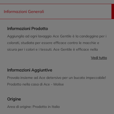
Informazioni Generali
Informazioni Prodotto
Aggiungila ad ogni lavaggio Ace Gentile è la candeggina per i
colorati, studiata per essere efficace contro le macchie e
sicura per i colori e i tessuti. Ace Gentile è efficace nella
rimozione di un'ampia varietà di macchie, come quelle grasse
Vedi tutto
(es. grasso di carne) e quelle ossidabili (come vino e tè). Ace
Gentile a base di Ossigeno Attivo, inoltre, agisce contro i
Informazioni Aggiuntive
cattivi odori e, unita all'azione meccanica del lavaggio,
Provala insieme ad Ace detersivo per un bucato impeccabile!
igienizza il bucato rimuovendo germi e batteri.
Prodotto nella casa di Ace - Molise
Origine
Area di origine: Prodotto in Italia