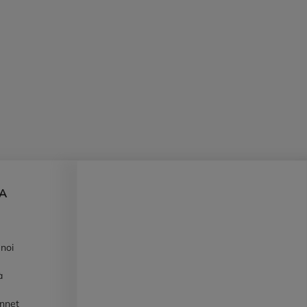
DA
 noi
à
ennet