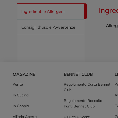
Ingre
Ingredienti e Allergeni
Allerg
Consigli d'uso e Avvertenze
Piè di pagina
MAGAZINE
BENNET CLUB
L
Per te
Regolamento Carta Bennet
P
Club
In Cucina
Av
Regolamento Raccolta
In Coppia
Co
Punti Bennet Club
All'aria Aperta
G
+ Punti + Sconti