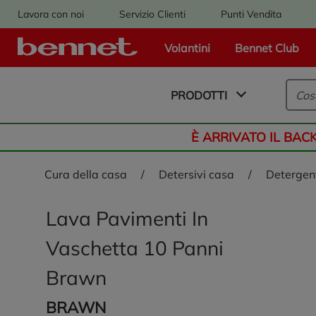
Lavora con noi
Servizio Clienti
Punti Vendita
Volantini
Bennet Club
Logo Bennet - Torna alla homepage
PRODOTTI
È ARRIVATO IL BAC
cura della casa
/
detersivi casa
/
deterge
Lava Pavimenti In
Vaschetta 10 Panni
Brawn
BRAWN