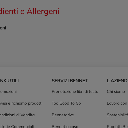
dienti e Allergeni
eni
INK UTILI
SERVIZI BENNET
L'AZIEN
romozioni
Prenotazione libri di testo
Chi siamo
visi e richiamo prodotti
Too Good To Go
Lavora con
ndizioni di Vendita
Bennetdrive
Sostenibilit
allerie Commerciali
Bennet a casa
Prodotti B