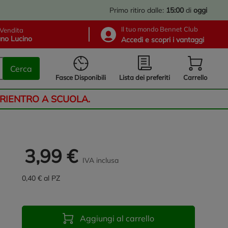
Primo ritiro dalle:
15:00
di
oggi
Il tuo mondo Bennet Club
Vendita
no Lucino
Accedi e scopri i vantaggi
Cerca
Lista dei preferiti
Fasce Disponibili
Carrello
 RIENTRO A SCUOLA.
3,99 €
IVA inclusa
0,40 € al PZ
Aggiungi al carrello