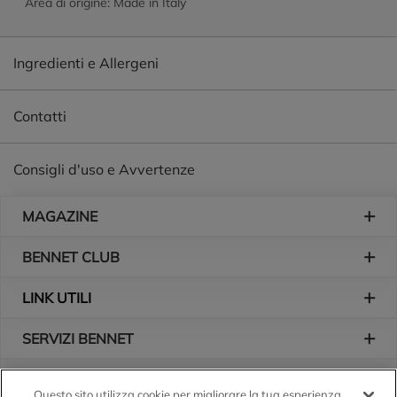
Area di origine: Made in Italy
Ingredienti e Allergeni
Contatti
Consigli d'uso e Avvertenze
Piè di pagina
MAGAZINE
BENNET CLUB
LINK UTILI
SERVIZI BENNET
L'AZIENDA
Questo sito utilizza cookie per migliorare la tua esperienza