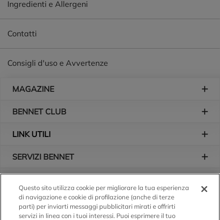
Ingredienti e Allergeni
Contatti
Consigli d'uso e Avvertenze
Piè di pagina
MAGAZINE
BENNET CLUB
LINK UTILI
SERVIZI BENNET
L'AZIENDA
Questo sito utilizza cookie per migliorare la tua esperienza
di navigazione e cookie di profilazione (anche di terze
Logo Bennet
Seguici sui nostri canali
parti) per inviarti messaggi pubblicitari mirati e offrirti
servizi in linea con i tuoi interessi. Puoi esprimere il tuo