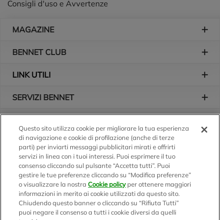
Consigli d'uso e Avvertenze
Piè di pagina
MAGAZINE
BENNET CLUB
LINK UTILI
SERVIZI BENNET
L'AZIENDA
Questo sito utilizza cookie per migliorare la tua esperienza
di navigazione e cookie di profilazione (anche di terze
Logo Bennet
Seguici sui nostri canali
parti) per inviarti messaggi pubblicitari mirati e offrirti
servizi in linea con i tuoi interessi. Puoi esprimere il tuo
consenso cliccando sul pulsante “Accetta tutti”. Puoi
gestire le tue preferenze cliccando su “Modifica preferenze”
o visualizzare la nostra
Cookie policy
per ottenere maggiori
Scarica l'app
informazioni in merito ai cookie utilizzati da questo sito.
Chiudendo questo banner o cliccando su “Rifiuta Tutti”
puoi negare il consenso a tutti i cookie diversi da quelli