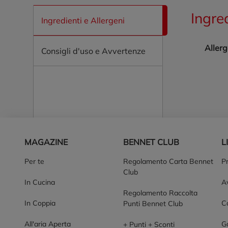
Ingre
Ingredienti e Allergeni
Allerg
Consigli d'uso e Avvertenze
Piè di pagina
MAGAZINE
BENNET CLUB
L
Per te
Regolamento Carta Bennet
P
Club
In Cucina
Av
Regolamento Raccolta
In Coppia
Co
Punti Bennet Club
All'aria Aperta
G
+ Punti + Sconti