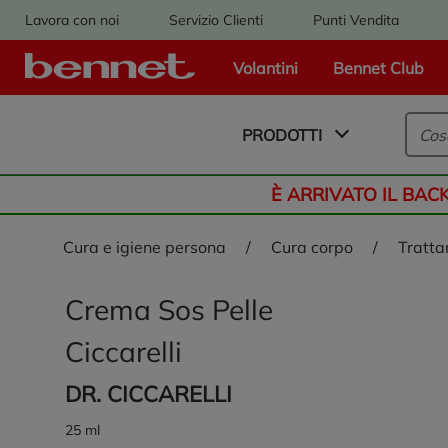
Lavora con noi
Servizio Clienti
Punti Vendita
Volantini
Bennet Club
Logo Bennet - Torna alla homepage
PRODOTTI
È ARRIVATO IL BAC
cura e igiene persona
/
cura corpo
/
tratt
Crema Sos Pelle
Ciccarelli
DR. CICCARELLI
25 ml