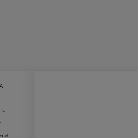
DA
 noi
à
ennet