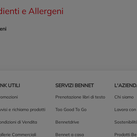
dienti e Allergeni
eni
INK UTILI
SERVIZI BENNET
L'AZIEN
romozioni
Prenotazione libri di testo
Chi siamo
visi e richiamo prodotti
Too Good To Go
Lavora con
ndizioni di Vendita
Bennetdrive
Sostenibilit
allerie Commerciali
Bennet a casa
Prodotti B