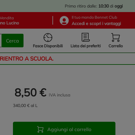
Primo ritiro dalle:
10:30
di
oggi
Il tuo mondo Bennet Club
Vendita
no Lucino
Accedi e scopri i vantaggi
Cerca
Lista dei preferiti
Fasce Disponibili
Carrello
 RIENTRO A SCUOLA.
8,50 €
IVA inclusa
340,00 € al L
Aggiungi al carrello