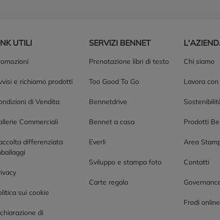
INK UTILI
SERVIZI BENNET
L'AZIEN
romozioni
Prenotazione libri di testo
Chi siamo
visi e richiamo prodotti
Too Good To Go
Lavora con
ndizioni di Vendita
Bennetdrive
Sostenibilit
allerie Commerciali
Bennet a casa
Prodotti B
accolta differenziata
Everli
Area Stam
ballaggi
Sviluppo e stampa foto
Contatti
rivacy
Carte regalo
Governanc
litica sui cookie
Frodi onlin
chiarazione di