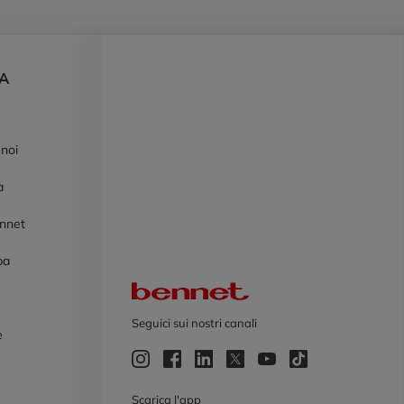
DA
 noi
à
ennet
pa
Logo Bennet
Seguici sui nostri canali
e
e
Scarica l'app