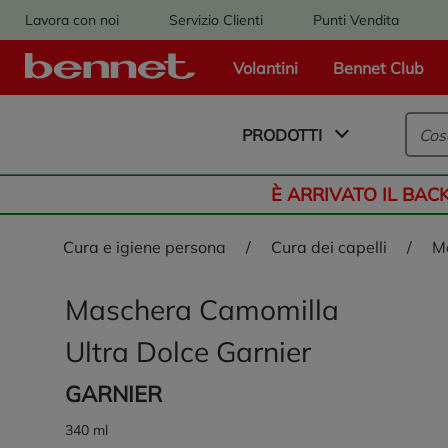
Lavora con noi
Servizio Clienti
Punti Vendita
Volantini
Bennet Club
Logo Bennet - Torna alla homepage
PRODOTTI
È ARRIVATO IL BAC
cura e igiene persona
/
cura dei capelli
/
Maschera Camomilla
Ultra Dolce Garnier
GARNIER
340 ml