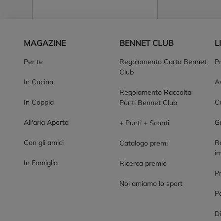
Piè di pagina
MAGAZINE
BENNET CLUB
L
Per te
Regolamento Carta Bennet
P
Club
In Cucina
Av
Regolamento Raccolta
In Coppia
Co
Punti Bennet Club
All'aria Aperta
G
+ Punti + Sconti
Con gli amici
R
Catalogo premi
im
In Famiglia
Ricerca premio
P
Noi amiamo lo sport
Po
Di