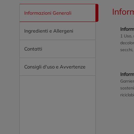
Infor
Informazioni Generali
Inform
Ingredienti e Allergeni
1 Uso, 
decolor
Contatti
secchi,
dannegg
luminos
Consigli d'uso e Avvertenze
i tipi 
Infor
Garnier
sosteni
ricicla
(indica