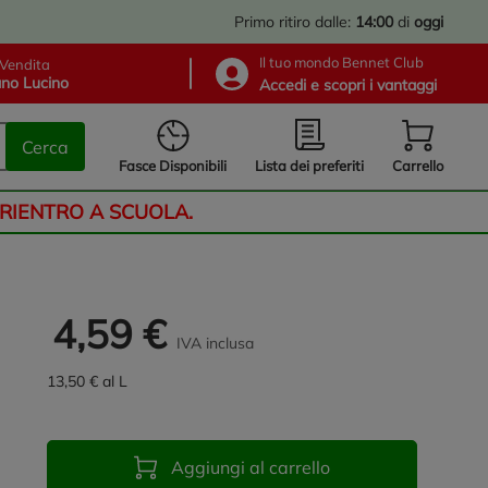
Primo ritiro dalle:
14:00
di
oggi
Il tuo mondo Bennet Club
Vendita
no Lucino
Accedi e scopri i vantaggi
Cerca
Lista dei preferiti
Fasce Disponibili
Carrello
 RIENTRO A SCUOLA.
4,59 €
IVA inclusa
13,50 € al L
Aggiungi al carrello