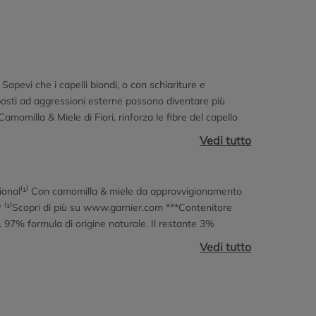
. Sapevi che i capelli biondi, o con schiariture e
esposti ad aggressioni esterne possono diventare più
Camomilla & Miele di Fiori, rinforza le fibre del capello
a, per capelli come baciati dal sole. Risveglia la
Vedi tutto
. Test strumentale. **Test strumentali. Formulata per tutti
tional⁽¹⁾ Con camomilla & miele da approvvigionamento
** ⁽¹⁾Scopri di più su www.garnier.com ***Contenitore
ivi. 97% formula di origine naturale. Il restante 3%
dotto.
Vedi tutto