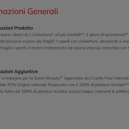
mazioni Generali
azioni Prodotto
ripara i danni di 1 schiaritura*. x3 più morbidi**, 3 giorni di lucentezza**
ati possono essere più fragili? I capelli con schiariture, decolorati o 
 fragili e spenti. Il nostro trattamento ad azione intensa, arricchito con 
iate, ne previene la rottura e svela una brillantezza luminosa e duratur
ità e la vitalità dei capelli biondi! *Ripara il 52% dei danni superficiali
di biondi Naturali | Con meches | Trattati
mazioni Aggiuntive
 si impegna per la Green Beauty⁽¹⁾ Approvato da Cruelty Free Interna
bile 97% Origine naturale Realizzato con il 100% di plastica riciclata*
bile fatto dal 100% di plastica riciclata, esclusi tappo, coloranti & addit
to con ****) garantisce la sensorialità e la buona conservazione del pro