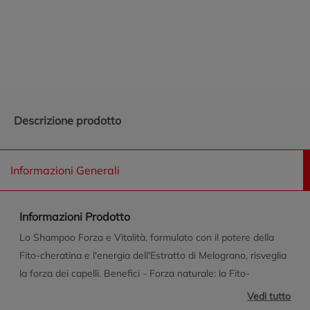
Promozioni in evidenza
Descrizione prodotto
Informazioni Generali
Informazioni Prodotto
Lo Shampoo Forza e Vitalità, formulato con il potere della
Fito-cheratina e l'energia dell'Estratto di Melograno, risveglia
la forza dei capelli. Benefici - Forza naturale: la Fito-
cheratina, simile a quella naturalmente presente nei capelli,
Vedi tutto
rinforza la fibra capillare, rendendo i capelli più resistenti. -