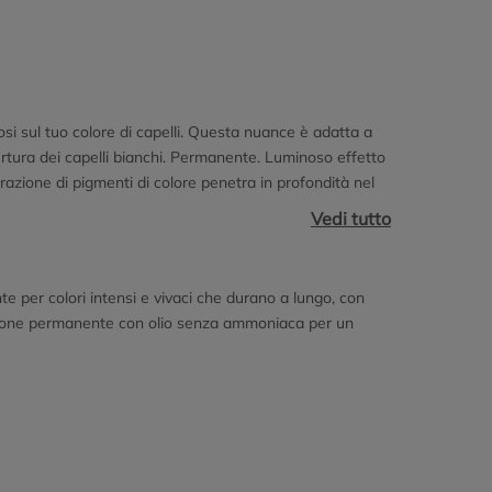
dosi sul tuo colore di capelli. Questa nuance è adatta a
ertura dei capelli bianchi. Permanente. Luminoso effetto
razione di pigmenti di colore penetra in profondità nel
er una Intensità del Colore Fino a 10 Settimane e una
Vedi tutto
logia Intense Plex ripara milioni di legami all'interno
l capello dona luminosità e intensità al tuo colore, per
e per colori intensi e vivaci che durano a lungo, con
razione permanente con olio senza ammoniaca per un