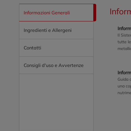
Infor
Informazioni Generali
Inform
Ingredienti e Allergeni
Il Sist
tutte l
Contatti
metalli
capello
Copertu
Consigli d'uso e Avvertenze
del cap
Infor
un'incr
Guida a
una cop
nutrime