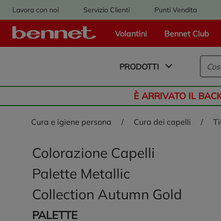
Lavora con noi
Servizio Clienti
Punti Vendita
Volantini
Bennet Club
Logo Bennet - Torna alla homepage
PRODOTTI
È ARRIVATO IL BAC
cura e igiene persona
/
cura dei capelli
/
Colorazione Capelli
Palette Metallic
Collection Autumn Gold
PALETTE