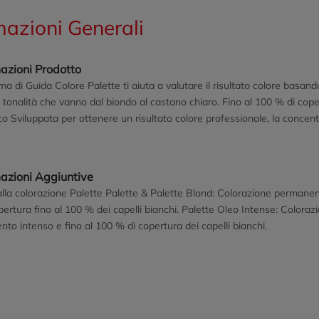
mazioni Generali
azioni Prodotto
ema di Guida Colore Palette ti aiuta a valutare il risultato colore basan
e tonalità che vanno dal biondo al castano chiaro. Fino al 100 % di cop
co Sviluppata per ottenere un risultato colore professionale, la concent
 donando un risultato colore sorprendente ispirato ai toni metallici, p
ra Fino al 100 % dei Capelli Bianchi. Con balsamo Intense Plex La tecno
ello Fino all'80% in Meno di Capelli Spezzati*. Agendo su ogni strato de
mazioni Aggiuntive
edibile brillantezza. * rispetto a capelli non trattati con il prodotto
lla colorazione Palette Palette & Palette Blond: Colorazione permanent
ertura fino al 100 % dei capelli bianchi. Palette Oleo Intense: Colo
nto intenso e fino al 100 % di copertura dei capelli bianchi.