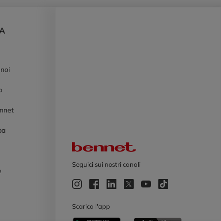
DA
 noi
à
ennet
pa
Logo Bennet
Seguici sui nostri canali
e
e
Scarica l'app