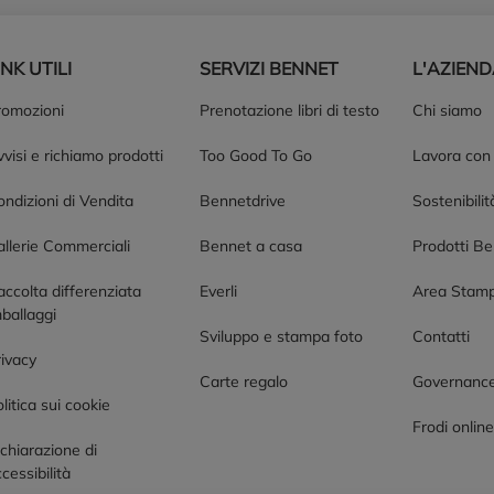
INK UTILI
SERVIZI BENNET
L'AZIEN
romozioni
Prenotazione libri di testo
Chi siamo
visi e richiamo prodotti
Too Good To Go
Lavora con
ndizioni di Vendita
Bennetdrive
Sostenibilit
allerie Commerciali
Bennet a casa
Prodotti B
accolta differenziata
Everli
Area Stam
ballaggi
Sviluppo e stampa foto
Contatti
rivacy
Carte regalo
Governanc
litica sui cookie
Frodi onlin
chiarazione di
cessibilità