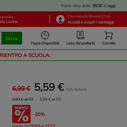
Primo ritiro dalle:
08:30
di
oggi
Il tuo mondo Bennet Club
Vendita
no Lucino
Accedi e scopri i vantaggi
Cerca
Lista dei preferiti
Fasce Disponibili
Carrello
 RIENTRO A SCUOLA.
5,59 €
6,99 €
IVA inclusa
6,99 € al PZ
- 5,59 € al PZ
-20%
Valida dal
05/03
al
31/12