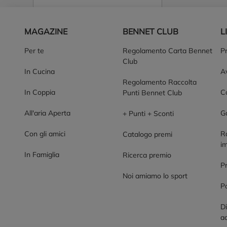
Piè di pagina
MAGAZINE
BENNET CLUB
L
Per te
Regolamento Carta Bennet
P
Club
In Cucina
Av
Regolamento Raccolta
In Coppia
Co
Punti Bennet Club
All'aria Aperta
G
+ Punti + Sconti
Con gli amici
R
Catalogo premi
im
In Famiglia
Ricerca premio
P
Noi amiamo lo sport
Po
Di
ac