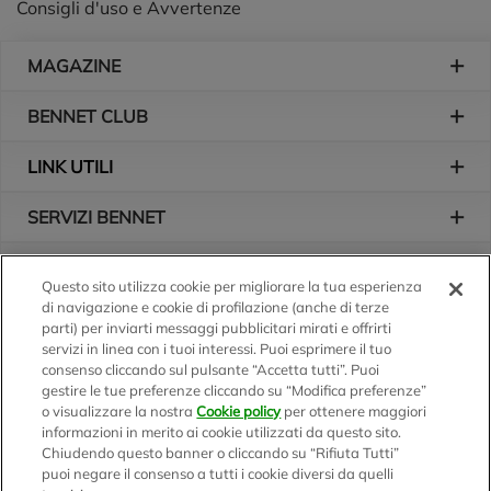
Consigli d'uso e Avvertenze
Piè di pagina
MAGAZINE
BENNET CLUB
LINK UTILI
SERVIZI BENNET
L'AZIENDA
Questo sito utilizza cookie per migliorare la tua esperienza
di navigazione e cookie di profilazione (anche di terze
Logo Bennet
Seguici sui nostri canali
parti) per inviarti messaggi pubblicitari mirati e offrirti
servizi in linea con i tuoi interessi. Puoi esprimere il tuo
consenso cliccando sul pulsante “Accetta tutti”. Puoi
gestire le tue preferenze cliccando su “Modifica preferenze”
o visualizzare la nostra
Cookie policy
per ottenere maggiori
Scarica l'app
informazioni in merito ai cookie utilizzati da questo sito.
Chiudendo questo banner o cliccando su “Rifiuta Tutti”
puoi negare il consenso a tutti i cookie diversi da quelli