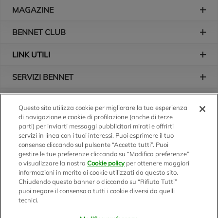
Piè di pagina
MAGAZINE
BENNET CLUB
LINK UTILI
SERVIZI BENNET
L'AZIENDA
Questo sito utilizza cookie per migliorare la tua esperienza
di navigazione e cookie di profilazione (anche di terze
Logo Bennet
Seguici sui nostri canali
parti) per inviarti messaggi pubblicitari mirati e offrirti
servizi in linea con i tuoi interessi. Puoi esprimere il tuo
consenso cliccando sul pulsante “Accetta tutti”. Puoi
gestire le tue preferenze cliccando su “Modifica preferenze”
o visualizzare la nostra
Cookie policy
per ottenere maggiori
Scarica l'app
informazioni in merito ai cookie utilizzati da questo sito.
Chiudendo questo banner o cliccando su “Rifiuta Tutti”
puoi negare il consenso a tutti i cookie diversi da quelli
tecnici.