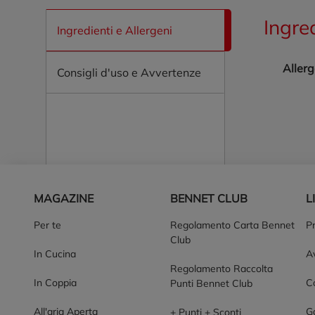
Ingre
Ingredienti e Allergeni
Allerg
Consigli d'uso e Avvertenze
Piè di pagina
MAGAZINE
BENNET CLUB
L
Per te
Regolamento Carta Bennet
P
Club
In Cucina
Av
Regolamento Raccolta
In Coppia
Co
Punti Bennet Club
All'aria Aperta
G
+ Punti + Sconti