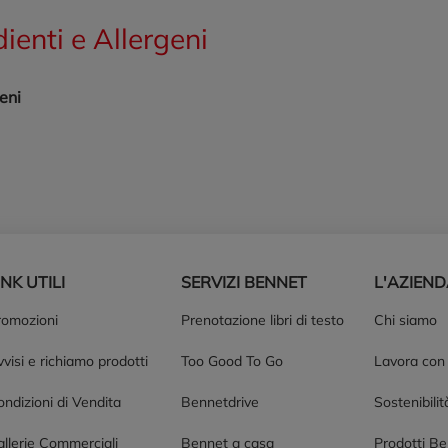
dienti e Allergeni
eni
INK UTILI
SERVIZI BENNET
L'AZIEN
romozioni
Prenotazione libri di testo
Chi siamo
visi e richiamo prodotti
Too Good To Go
Lavora con
ndizioni di Vendita
Bennetdrive
Sostenibilit
allerie Commerciali
Bennet a casa
Prodotti B