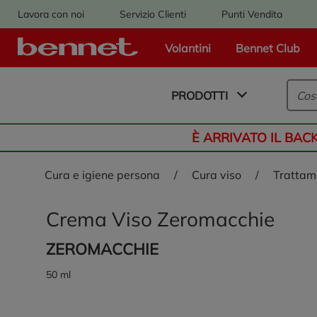
Lavora con noi
Servizio Clienti
Punti Vendita
Volantini
Bennet Club
Logo Bennet - Torna alla homepage
PRODOTTI
È ARRIVATO IL BAC
cura e igiene persona
/
cura viso
/
trattam
Crema Viso Zeromacchie
ZEROMACCHIE
50 ml