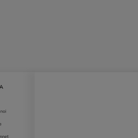
DA
 noi
à
ennet