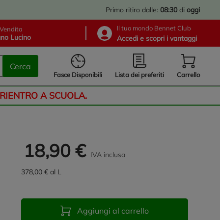
Primo ritiro dalle:
08:30
di
oggi
Il tuo mondo Bennet Club
Vendita
no Lucino
Accedi e scopri i vantaggi
Cerca
Lista dei preferiti
Fasce Disponibili
Carrello
 RIENTRO A SCUOLA.
18,90 €
IVA inclusa
378,00 € al L
Aggiungi al carrello