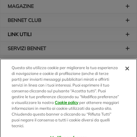
Piè di pagina
MAGAZINE
BENNET CLUB
LINK UTILI
SERVIZI BENNET
L'AZIENDA
Questo sito utilizza cookie per migliorare la tua esperienza
di navigazione e cookie di profilazione (anche di terze
Logo Bennet
Seguici sui nostri canali
parti) per inviarti messaggi pubblicitari mirati e offrirti
servizi in linea con i tuoi interessi. Puoi esprimere il tuo
consenso cliccando sul pulsante “Accetta tutti”. Puoi
gestire le tue preferenze cliccando su “Modifica preferenze”
o visualizzare la nostra
Cookie policy
per ottenere maggiori
Scarica l'app
informazioni in merito ai cookie utilizzati da questo sito.
Chiudendo questo banner o cliccando su “Rifiuta Tutti”
puoi negare il consenso a tutti i cookie diversi da quelli
tecnici.