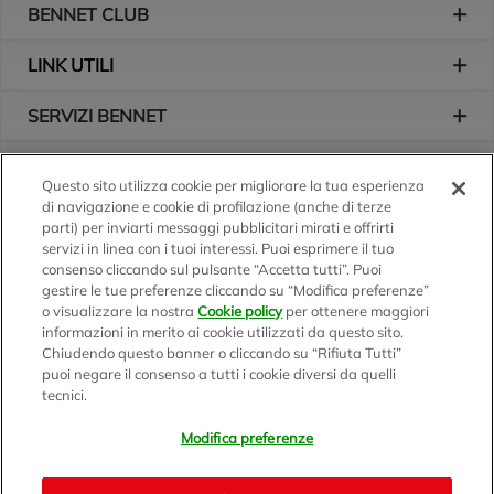
BENNET CLUB
LINK UTILI
SERVIZI BENNET
L'AZIENDA
Questo sito utilizza cookie per migliorare la tua esperienza
di navigazione e cookie di profilazione (anche di terze
Logo Bennet
Seguici sui nostri canali
parti) per inviarti messaggi pubblicitari mirati e offrirti
servizi in linea con i tuoi interessi. Puoi esprimere il tuo
consenso cliccando sul pulsante “Accetta tutti”. Puoi
gestire le tue preferenze cliccando su “Modifica preferenze”
o visualizzare la nostra
Cookie policy
per ottenere maggiori
Scarica l'app
informazioni in merito ai cookie utilizzati da questo sito.
Chiudendo questo banner o cliccando su “Rifiuta Tutti”
puoi negare il consenso a tutti i cookie diversi da quelli
tecnici.
Modifica preferenze
BENNET S.p.A.
Sede Amministrativa e Commerciale: Via Enzo Ratti, 2 - 22070