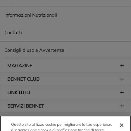
Informazioni Nutrizionali
Contatti
Consigli d'uso e Avvertenze
Piè di pagina
MAGAZINE
BENNET CLUB
LINK UTILI
SERVIZI BENNET
L'AZIENDA
Questo sito utilizza cookie per migliorare la tua esperienza
di navigazione e cookie di profilazione (anche di terze