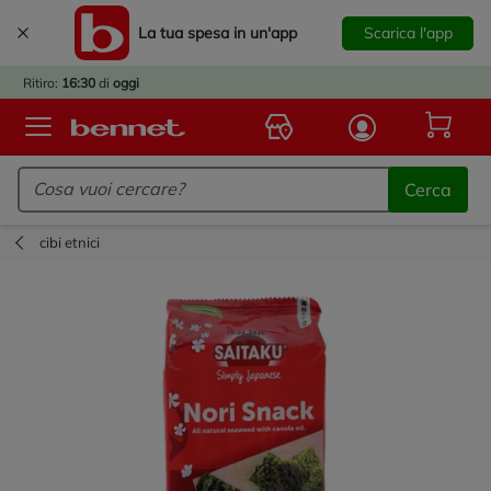
La tua spesa in un'app
Scarica l'app
È
IVATO
Ritiro:
16:30
di
oggi
BACK
TO
Logo Bennet - Torna alla homepage
OOL!
Cerca
OPRI
ERTE
cibi etnici
E
DOTTI
R IL
NTRO
A
OLA.