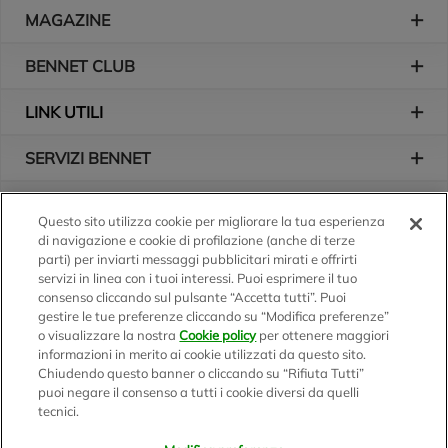
Piè di pagina
MAGAZINE
BENNET CLUB
LINK UTILI
SERVIZI BENNET
L'AZIENDA
Questo sito utilizza cookie per migliorare la tua esperienza
di navigazione e cookie di profilazione (anche di terze
Logo Bennet
Seguici sui nostri canali
parti) per inviarti messaggi pubblicitari mirati e offrirti
servizi in linea con i tuoi interessi. Puoi esprimere il tuo
consenso cliccando sul pulsante “Accetta tutti”. Puoi
gestire le tue preferenze cliccando su “Modifica preferenze”
o visualizzare la nostra
Cookie policy
per ottenere maggiori
Scarica l'app
informazioni in merito ai cookie utilizzati da questo sito.
Chiudendo questo banner o cliccando su “Rifiuta Tutti”
puoi negare il consenso a tutti i cookie diversi da quelli
tecnici.