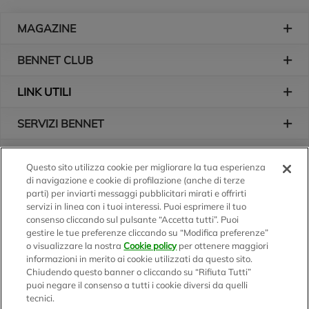
Piè di pagina
MAGAZINE
BENNET CLUB
LINK UTILI
SERVIZI BENNET
L'AZIENDA
Questo sito utilizza cookie per migliorare la tua esperienza
di navigazione e cookie di profilazione (anche di terze
Logo Bennet
Seguici sui nostri canali
parti) per inviarti messaggi pubblicitari mirati e offrirti
servizi in linea con i tuoi interessi. Puoi esprimere il tuo
consenso cliccando sul pulsante “Accetta tutti”. Puoi
gestire le tue preferenze cliccando su “Modifica preferenze”
o visualizzare la nostra
Cookie policy
per ottenere maggiori
Scarica l'app
informazioni in merito ai cookie utilizzati da questo sito.
Chiudendo questo banner o cliccando su “Rifiuta Tutti”
puoi negare il consenso a tutti i cookie diversi da quelli
tecnici.