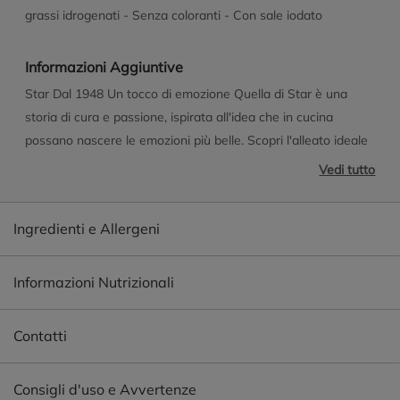
grassi idrogenati - Senza coloranti - Con sale iodato
Informazioni Aggiuntive
Star Dal 1948 Un tocco di emozione Quella di Star è una
storia di cura e passione, ispirata all'idea che in cucina
possano nascere le emozioni più belle. Scopri l'alleato ideale
per ogni tua ricetta: Secondi e contorni di carne, verdure o
Vedi tutto
pesce Minestre, zuppe, pasta in brodo e risotti Ricette al
forno Scopri le ricette su www.star.it o su Facebook,
Ingredienti e Allergeni
Instagram
Informazioni Nutrizionali
Contatti
Consigli d'uso e Avvertenze