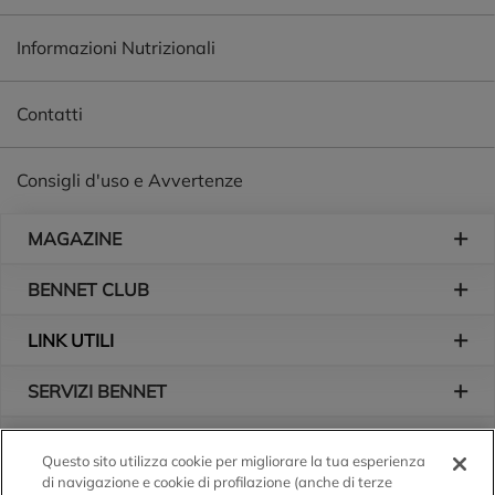
Informazioni Nutrizionali
Contatti
Consigli d'uso e Avvertenze
Piè di pagina
MAGAZINE
BENNET CLUB
LINK UTILI
SERVIZI BENNET
L'AZIENDA
Questo sito utilizza cookie per migliorare la tua esperienza
di navigazione e cookie di profilazione (anche di terze
Logo Bennet