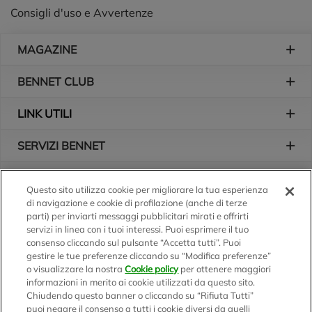
Consigli d'uso e Avvertenze
Piè di pagina
MAGAZINE
BENNET CLUB
LINK UTILI
SERVIZI BENNET
L'AZIENDA
Questo sito utilizza cookie per migliorare la tua esperienza
di navigazione e cookie di profilazione (anche di terze
Logo Bennet
Seguici sui nostri canali
parti) per inviarti messaggi pubblicitari mirati e offrirti
servizi in linea con i tuoi interessi. Puoi esprimere il tuo
consenso cliccando sul pulsante “Accetta tutti”. Puoi
gestire le tue preferenze cliccando su “Modifica preferenze”
o visualizzare la nostra
Cookie policy
per ottenere maggiori
Scarica l'app
informazioni in merito ai cookie utilizzati da questo sito.
Chiudendo questo banner o cliccando su “Rifiuta Tutti”
puoi negare il consenso a tutti i cookie diversi da quelli