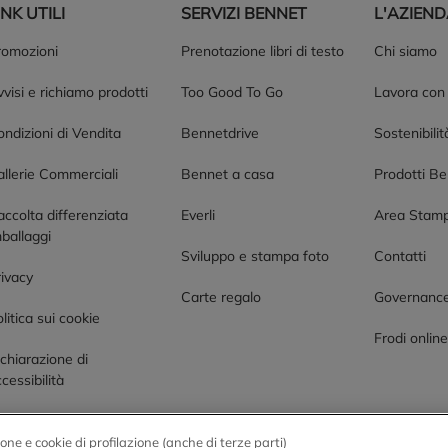
INK UTILI
SERVIZI BENNET
L'AZIEN
romozioni
Prenotazione libri di testo
Chi siamo
visi e richiamo prodotti
Too Good To Go
Lavora con
ndizioni di Vendita
Bennetdrive
Sostenibilit
allerie Commerciali
Bennet a casa
Prodotti B
accolta differenziata
Everli
Area Stam
ballaggi
Sviluppo e stampa foto
Contatti
rivacy
Carte regalo
Governanc
litica sui cookie
Frodi onlin
chiarazione di
cessibilità
one e cookie di profilazione (anche di terze parti)