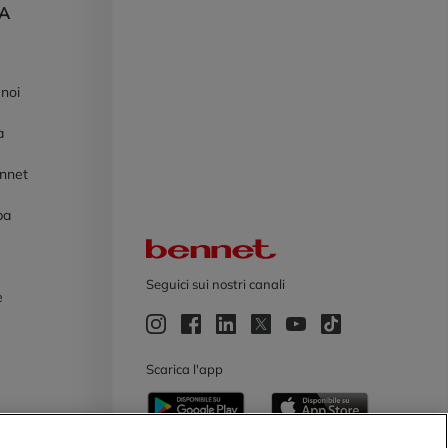
DA
 noi
à
ennet
pa
Logo Bennet
Seguici sui nostri canali
e
e
Scarica l'app