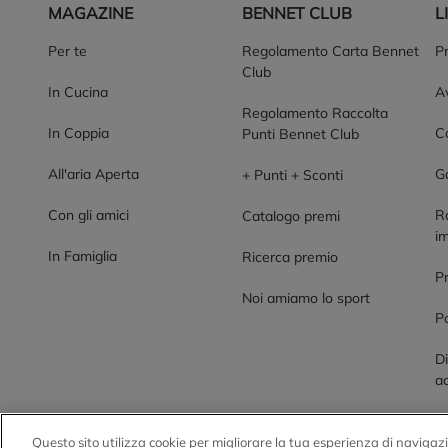
MAGAZINE
BENNET CLUB
L
Per te
Regolamento Carta Bennet
P
Club
In Cucina
Av
Regolamento Raccolta
In Coppia
Co
Punti Bennet Club
All'aria Aperta
G
+ Punti + Sconti
Con gli amici
R
Catalogo premi
im
In Famiglia
Ricerca premio
P
Noi amiamo lo sport
Po
Di
ac
Questo sito utilizza cookie per migliorare la tua esperienza di navigazi