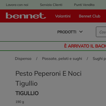
Lavora con noi
Servizio Clienti
Punti Vendita
Volantini
Bennet Club
Logo Bennet - Torna alla homepage
PRODOTTI
È ARRIVATO IL BAC
dispensa
/
passate, pelati e sughi
/
sughi 
Pesto Peperoni E Noci
Tigullio
TIGULLIO
190 g