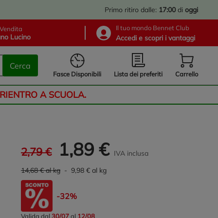
Primo ritiro dalle:
17:00
di
oggi
Il tuo mondo Bennet Club
Vendita
no Lucino
Accedi e scopri i vantaggi
Cerca
Lista dei preferiti
Fasce Disponibili
Carrello
 RIENTRO A SCUOLA.
1,89 €
2,79 €
IVA inclusa
14,68 € al kg
- 9,98 € al kg
-32%
Valida dal
30/07
al
12/08