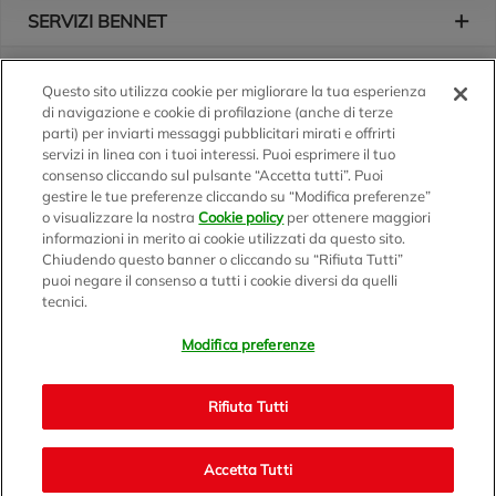
SERVIZI BENNET
L'AZIENDA
Questo sito utilizza cookie per migliorare la tua esperienza
di navigazione e cookie di profilazione (anche di terze
Logo Bennet
Seguici sui nostri canali
parti) per inviarti messaggi pubblicitari mirati e offrirti
servizi in linea con i tuoi interessi. Puoi esprimere il tuo
consenso cliccando sul pulsante “Accetta tutti”. Puoi
gestire le tue preferenze cliccando su “Modifica preferenze”
o visualizzare la nostra
Cookie policy
per ottenere maggiori
Scarica l'app
informazioni in merito ai cookie utilizzati da questo sito.
Chiudendo questo banner o cliccando su “Rifiuta Tutti”
puoi negare il consenso a tutti i cookie diversi da quelli
tecnici.
Modifica preferenze
BENNET S.p.A.
Sede Amministrativa e Commerciale: Via Enzo Ratti, 2 - 22070
Rifiuta Tutti
Montano Lucino (CO)
Capitale Sociale € 12.310.020,00 i.v. C.F./P.IVA e R.I. di Milano,
Monza Brianza e Lodi 07071700152 - REA MI 1137002 -
Accetta Tutti
Bennet.com v2.0 - © 1999/2021