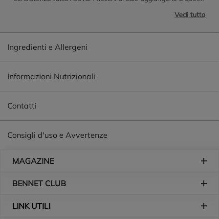
snack un sapore deciso... fin dal primo morso!
Vedi tutto
Ingredienti e Allergeni
Informazioni Nutrizionali
Contatti
Consigli d'uso e Avvertenze
Piè di pagina
MAGAZINE
BENNET CLUB
LINK UTILI