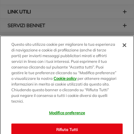
LINK UTILI
SERVIZI BENNET
L'AZIENDA
Questo sito utilizza cookie per migliorare la tua esperienza
di navigazione e cookie di profilazione (anche di terze
Logo Bennet
Seguici sui nostri canali
parti) per inviarti messaggi pubblicitari mirati e offrirti
servizi in linea con i tuoi interessi. Puoi esprimere il tuo
consenso cliccando sul pulsante “Accetta tutti”. Puoi
gestire le tue preferenze cliccando su “Modifica preferenze”
o visualizzare la nostra
Cookie policy
per ottenere maggiori
Scarica l'app
informazioni in merito ai cookie utilizzati da questo sito.
Chiudendo questo banner o cliccando su “Rifiuta Tutti”
puoi negare il consenso a tutti i cookie diversi da quelli
tecnici.
Modifica preferenze
BENNET S.p.A.
Sede Amministrativa e Commerciale: Via Enzo Ratti, 2 - 22070
Rifiuta Tutti
Montano Lucino (CO)