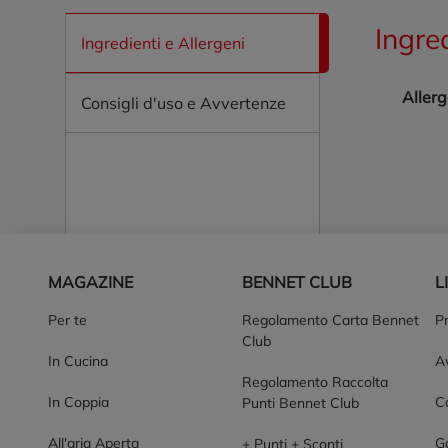
Ingre
Ingredienti e Allergeni
Allerg
Consigli d'uso e Avvertenze
Piè di pagina
MAGAZINE
BENNET CLUB
L
Per te
Regolamento Carta Bennet
P
Club
In Cucina
Av
Regolamento Raccolta
In Coppia
Co
Punti Bennet Club
All'aria Aperta
G
+ Punti + Sconti