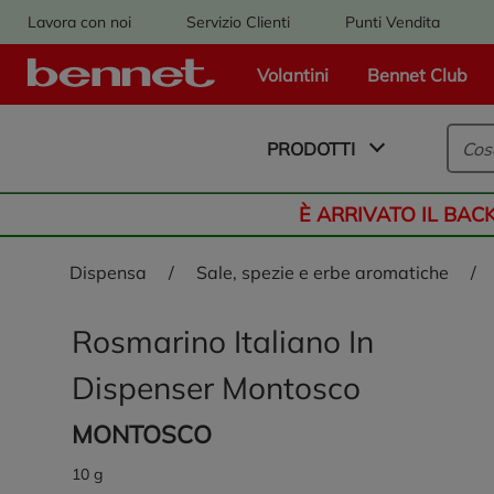
Lavora con noi
Servizio Clienti
Punti Vendita
Volantini
Bennet Club
Logo Bennet - Torna alla homepage
PRODOTTI
È ARRIVATO IL BAC
dispensa
/
sale, spezie e erbe aromatiche
/
Rosmarino Italiano In
Dispenser Montosco
MONTOSCO
10 g