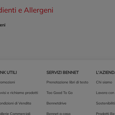
dienti e Allergeni
eni
INK UTILI
SERVIZI BENNET
L'AZIEN
romozioni
Prenotazione libri di testo
Chi siamo
visi e richiamo prodotti
Too Good To Go
Lavora con
ndizioni di Vendita
Bennetdrive
Sostenibilit
allerie Commerciali
Bennet a casa
Prodotti B