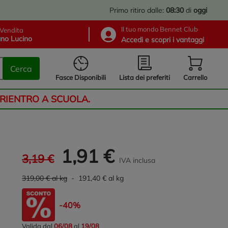
Primo ritiro dalle:
08:30
di
oggi
Il tuo mondo Bennet Club
Vendita
no Lucino
Accedi e scopri i vantaggi
Cerca
Lista dei preferiti
Fasce Disponibili
Carrello
 RIENTRO A SCUOLA.
1,91 €
3,19 €
IVA inclusa
319,00 € al kg
- 191,40 € al kg
-40%
Valida dal
06/08
al
19/08