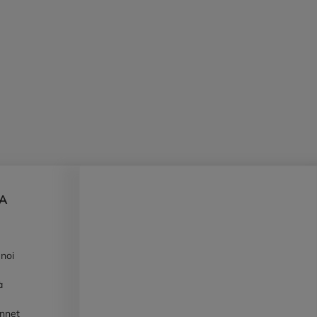
DA
 noi
à
ennet