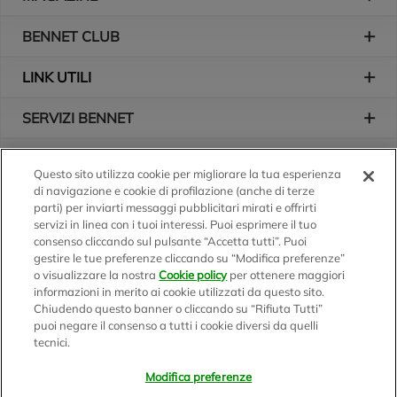
BENNET CLUB
LINK UTILI
SERVIZI BENNET
L'AZIENDA
Questo sito utilizza cookie per migliorare la tua esperienza
di navigazione e cookie di profilazione (anche di terze
Logo Bennet
Seguici sui nostri canali
parti) per inviarti messaggi pubblicitari mirati e offrirti
servizi in linea con i tuoi interessi. Puoi esprimere il tuo
consenso cliccando sul pulsante “Accetta tutti”. Puoi
gestire le tue preferenze cliccando su “Modifica preferenze”
o visualizzare la nostra
Cookie policy
per ottenere maggiori
Scarica l'app
informazioni in merito ai cookie utilizzati da questo sito.
Chiudendo questo banner o cliccando su “Rifiuta Tutti”
puoi negare il consenso a tutti i cookie diversi da quelli
tecnici.
Modifica preferenze
BENNET S.p.A.