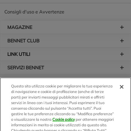
Consigli d'uso e Avvertenze
Piè di pagina
MAGAZINE
BENNET CLUB
LINK UTILI
SERVIZI BENNET
L'AZIENDA
Questo sito utilizza cookie per migliorare la tua esperienza
di navigazione e cookie di profilazione (anche di terze
Logo Bennet
Seguici sui nostri canali
parti) per inviarti messaggi pubblicitari mirati e offrirti
servizi in linea con i tuoi interessi. Puoi esprimere il tuo
consenso cliccando sul pulsante “Accetta tutti”. Puoi
gestire le tue preferenze cliccando su “Modifica preferenze”
o visualizzare la nostra
Cookie policy
per ottenere maggiori
Scarica l'app
informazioni in merito ai cookie utilizzati da questo sito.
Chiudendo questo banner o cliccando su “Rifiuta Tutti”