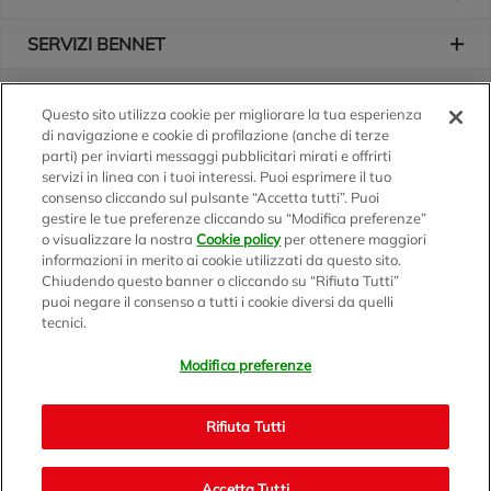
SERVIZI BENNET
L'AZIENDA
Questo sito utilizza cookie per migliorare la tua esperienza
di navigazione e cookie di profilazione (anche di terze
Logo Bennet
Seguici sui nostri canali
parti) per inviarti messaggi pubblicitari mirati e offrirti
servizi in linea con i tuoi interessi. Puoi esprimere il tuo
consenso cliccando sul pulsante “Accetta tutti”. Puoi
gestire le tue preferenze cliccando su “Modifica preferenze”
o visualizzare la nostra
Cookie policy
per ottenere maggiori
Scarica l'app
informazioni in merito ai cookie utilizzati da questo sito.
Chiudendo questo banner o cliccando su “Rifiuta Tutti”
puoi negare il consenso a tutti i cookie diversi da quelli
tecnici.
Modifica preferenze
BENNET S.p.A.
Sede Amministrativa e Commerciale: Via Enzo Ratti, 2 - 22070
Rifiuta Tutti
Montano Lucino (CO)
Capitale Sociale € 12.310.020,00 i.v. C.F./P.IVA e R.I. di Milano,
Monza Brianza e Lodi 07071700152 - REA MI 1137002 -
Accetta Tutti