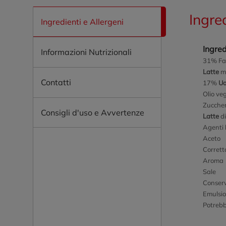
Ingre
Ingredienti e Allergeni
Ingred
Informazioni Nutrizionali
31% Fa
Latte
m
Contatti
17%
U
Olio veg
Zucche
Consigli d'uso e Avvertenze
Latte
di
Agenti 
Aceto
Corretto
Aroma
Sale
Conser
Emulsion
Potrebb