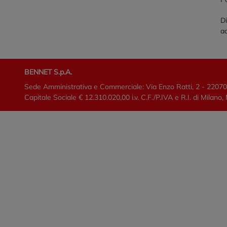
Di
ac
BENNET S.p.A.
Sede Amministrativa e Commerciale: Via Enzo Ratti, 2 - 2207
Capitale Sociale € 12.310.020,00 i.v. C.F./P.IVA e R.I. di Mi