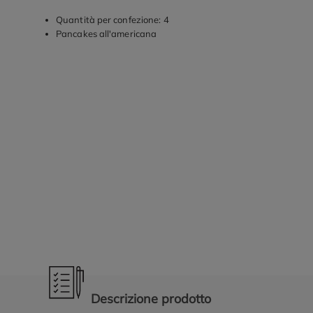
Quantità per confezione: 4
Pancakes all'americana
Promozioni in evidenza
Descrizione prodotto