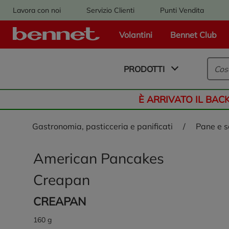
Lavora con noi
Servizio Clienti
Punti Vendita
Volantini
Bennet Club
Logo Bennet - Torna alla homepage
PRODOTTI
È ARRIVATO IL BAC
gastronomia, pasticceria e panificati
/
pane e 
American Pancakes
Creapan
CREAPAN
160 g