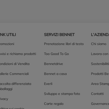
INK UTILI
SERVIZI BENNET
L'AZIEN
romozioni
Prenotazione libri di testo
Chi siamo
visi e richiamo prodotti
Too Good To Go
Lavora con
ndizioni di Vendita
Bennetdrive
Sostenibilit
allerie Commerciali
Bennet a casa
Prodotti B
accolta differenziata
Everli
Area Stam
ballaggi
Sviluppo e stampa foto
Contatti
rivacy
Carte regalo
Governanc
litica sui cookie