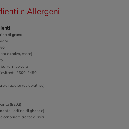
dienti e Allergeni
ienti
rina di
grano
agro
ovo
etale (colza, cocco)
ro
 burro in polvere
lievitanti (E500, E450)
re di acidità (acido citrico)
vante (E202)
ante (lecitina di girasole)
e contenere tracce di soia