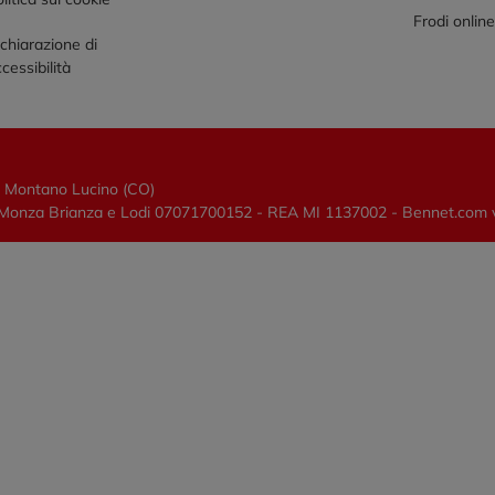
Frodi onlin
chiarazione di
cessibilità
0 Montano Lucino (CO)
lano, Monza Brianza e Lodi 07071700152 - REA MI 1137002 - Bennet.com