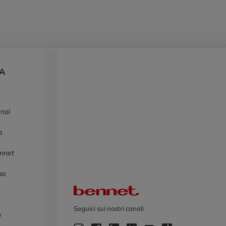
DA
 noi
à
ennet
pa
Logo Bennet
Seguici sui nostri canali
e