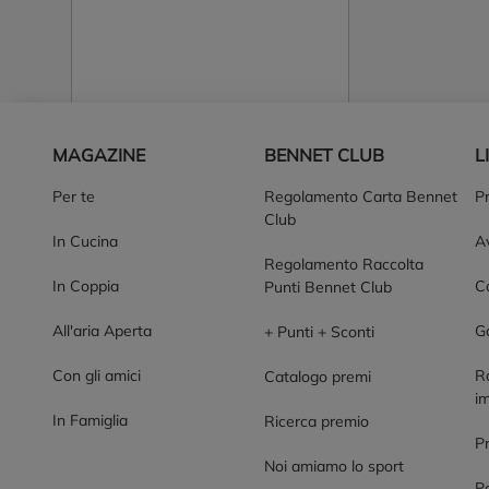
Piè di pagina
MAGAZINE
BENNET CLUB
L
Per te
Regolamento Carta Bennet
P
Club
In Cucina
Av
Regolamento Raccolta
In Coppia
Co
Punti Bennet Club
All'aria Aperta
G
+ Punti + Sconti
Con gli amici
R
Catalogo premi
im
In Famiglia
Ricerca premio
P
Noi amiamo lo sport
Po