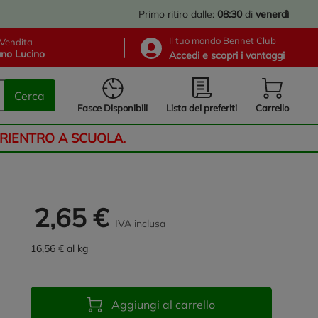
Primo ritiro dalle:
08:30
di
venerdì
Il tuo mondo Bennet Club
Vendita
no Lucino
Accedi e scopri i vantaggi
Cerca
Lista dei preferiti
Fasce Disponibili
Carrello
 RIENTRO A SCUOLA.
2,65 €
IVA inclusa
16,56 € al kg
Aggiungi al carrello