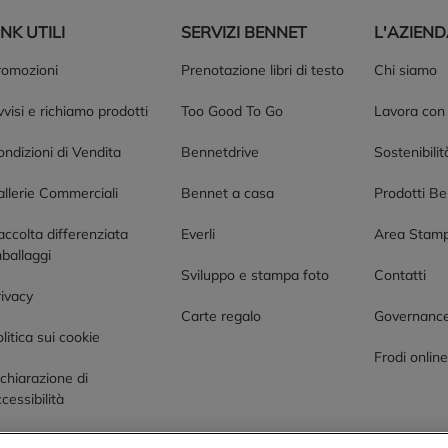
INK UTILI
SERVIZI BENNET
L'AZIEN
romozioni
Prenotazione libri di testo
Chi siamo
visi e richiamo prodotti
Too Good To Go
Lavora con
ndizioni di Vendita
Bennetdrive
Sostenibilit
allerie Commerciali
Bennet a casa
Prodotti B
accolta differenziata
Everli
Area Stam
ballaggi
Sviluppo e stampa foto
Contatti
rivacy
Carte regalo
Governanc
litica sui cookie
Frodi onlin
chiarazione di
cessibilità