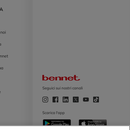
DA
 noi
à
ennet
pa
Logo Bennet
Seguici sui nostri canali
e
e
Scarica l'app