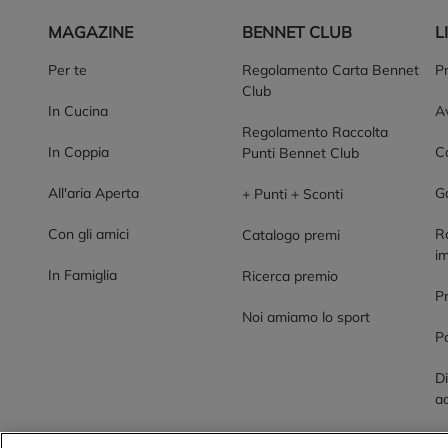
MAGAZINE
BENNET CLUB
L
Per te
Regolamento Carta Bennet
P
Club
In Cucina
Av
Regolamento Raccolta
In Coppia
Co
Punti Bennet Club
All'aria Aperta
G
+ Punti + Sconti
Con gli amici
R
Catalogo premi
im
In Famiglia
Ricerca premio
P
Noi amiamo lo sport
Po
Di
ac