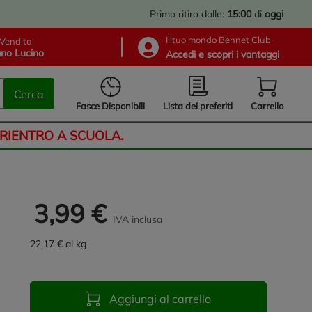
Primo ritiro dalle:
15:00
di
oggi
Il tuo mondo Bennet Club
Vendita
no Lucino
Accedi e scopri i vantaggi
Cerca
Lista dei preferiti
Fasce Disponibili
Carrello
 RIENTRO A SCUOLA.
3,99 €
IVA inclusa
22,17 € al kg
Aggiungi al carrello