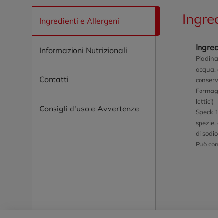
Ingre
Ingredienti e Allergeni
Ingred
Informazioni Nutrizionali
Piadina
acqua, 
Contatti
conserv
Formagg
lattici)
Consigli d'uso e Avvertenze
Speck 16
spezie, 
di sodi
Può co
Piè di pagina