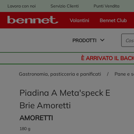
Lavora con noi
Servizio Clienti
Punti Vendita
Volantini
Bennet Club
Logo Bennet - Torna alla homepage
PRODOTTI
È ARRIVATO IL BAC
gastronomia, pasticceria e panificati
/
pane e 
Piadina A Meta'speck E
Brie Amoretti
AMORETTI
180 g