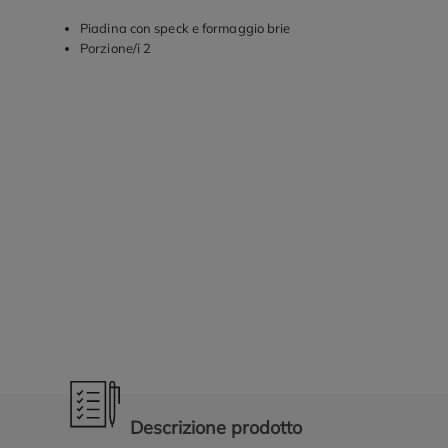
Piadina con speck e formaggio brie
Porzione/i 2
Promozioni in evidenza
Descrizione prodotto