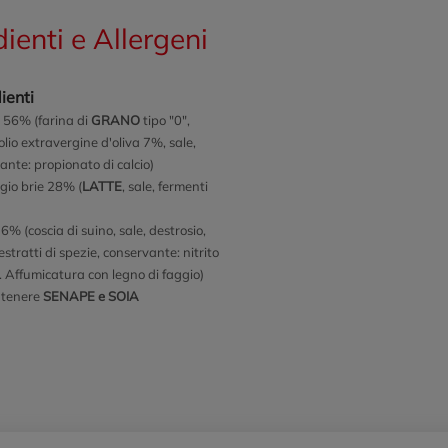
dienti e Allergeni
ienti
 56% (farina di
GRANO
tipo "0",
olio extravergine d'oliva 7%, sale,
ante: propionato di calcio)
io brie 28% (
LATTE
, sale, fermenti
% (coscia di suino, sale, destrosio,
estratti di spezie, conservante: nitrito
o. Affumicatura con legno di faggio)
ntenere
SENAPE e SOIA