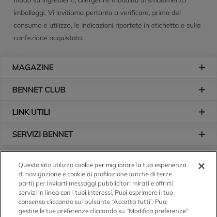
modo su ingredienti, allergeni e modalità di smaltimento
imballaggi. Vi invitiamo pertanto a verificare, prima del
consumo e utilizzo, le indicazioni riportate in etichetta o sulla
confezione acquistata.
Piè di pagina
MAGAZINE
BENNET CLUB
LINK UTILI
SERVIZI BENNET
L'AZIENDA
Questo sito utilizza cookie per migliorare la tua esperienza
di navigazione e cookie di profilazione (anche di terze
Logo Bennet
Seguici sui nostri canali
parti) per inviarti messaggi pubblicitari mirati e offrirti
servizi in linea con i tuoi interessi. Puoi esprimere il tuo
consenso cliccando sul pulsante “Accetta tutti”. Puoi
gestire le tue preferenze cliccando su “Modifica preferenze”